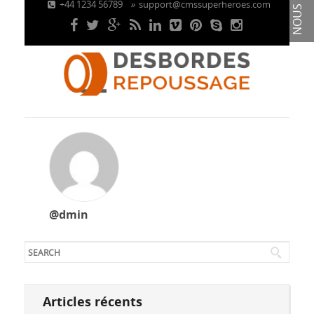
+44 1234 56789
»
support@cmssuperheroes.com
NOUS
@dmin
Articles récents